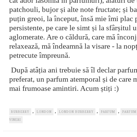
cât ador iasomia în parfumuri), alături de 
patchouli, bujor și alte note fructate; și 
puțin greoi, la început, însă mie îmi plac
persistente, pe care le simt și la sfârșitul u
aglomerate. Are o căldură, care mă încon
relaxează, mă îndeamnă la visare - la nopț
petrecute împreună.
După atâția ani trebuie să îl declar parf
preferat, un parfum atemporal și de care 
mai frumoase amintiri. Acum știți :)
,
,
,
,
BURBERRY
LONDON
LONDON BURBERRY
PARFUM
PARFUM
VINERI