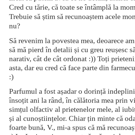
Cred cu tărie, că toate se întâmplă la mom
Trebuie să știm să recunoaștem acele mo
nu?
Să revenim la povestea mea, deoarece am 
să mă pierd în detalii și cu greu reușesc s
narativ, cât de cât ordonat :)) Toți prieten
asta, dar eu cred că face parte din farmec
:)
Parfumul a fost așadar o dorință indeplini
însoțit ani la rând, în călătoria mea prin v
simțul olfactiv al prietenelor mele, al iubiț
și al cunoștiințelor. Chiar țin minte că oda
foarte bună, V., mi-a spus că mă recunoa