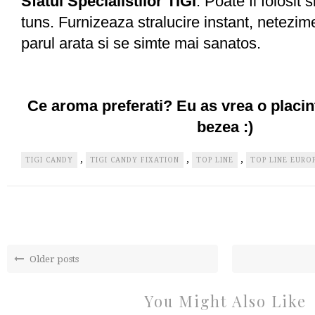
Sfatul Specialistilor TIGI
: Poate fi folosit 
tuns. Furnizeaza stralucire instant, netezime
parul arata si se simte mai sanatos.
Ce aroma preferati? Eu as vrea o placin
bezea :)
,
,
,
TIGI CANDY
TIGI CANDY FIXATION
TOP LINE
TOP LINE EURO
Older posts
You Might Also Like