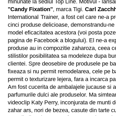
minunate la sediul Top Line. Motivul - lans
"Candy Fixation"
, marca Tigi.
Carl Zacch
International Trainer,
a fost cel care ne-a p
cinci produse delicioase, demonstrandu-ne
model eficacitatea acestora (voi posta poz
pagina de Facebook a blogului). El ne-a exp
produse au in compozitie zaharoza, ceea ce
stilistilor posibilitatea sa modeleze dupa bu
clientei. Spre deosebire de produsele pe ba
fixeaza si nu permit remodelarea, cele pe 
permit o texturizare lejera, fara a incarca pa
Am fost cucerita de ambalajele jucause si 
parfumurile dulci ale produselor. Ma simtea
videoclip Katy Perry, inconjurata de munti 
zahar ars, nori de bezea, casute din tarte c