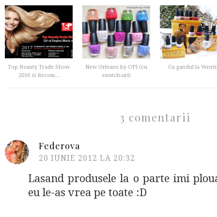
Top Beauty Trade Show
New Orleans by OPI (cu
Cu gandul la Veneti
2016 si Recom...
swatch-uri)
3 comentarii
Federova
20 IUNIE 2012 LA 20:32
Lasand produsele la o parte imi ploua
eu le-as vrea pe toate :D