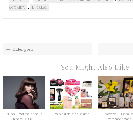
,
ROMANIA
L`OREAL
Older posts
You Might Also Like
L’Oréal Professionnel a
Preferatele lunii Martie
Noutati L`Oreal s
lansat DIAL...
Preferatele mele