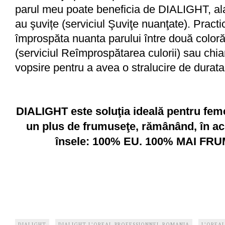
parul meu poate beneficia de DIALIGHT, ala
au şuvițe (serviciul Şuviţe nuanţate). Practi
împrospăta nuanta parului între două color
(serviciul Reîmprospătarea culorii) sau chi
vopsire pentru a avea o stralucire de durata
DIALIGHT este soluţia ideală pentru fem
un plus de frumuseţe, rămânând, în ace
însele: 100% EU. 100% MAI FR
,
,
DIALIGHT
DIALIGHT L’OREAL PROFESSIONNEL ROMANIA
L’OREA