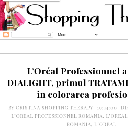
L’Oréal Professionnel a
DIALIGHT, primul TRATA
în colorarea profesi
BY
CRISTINA SHOPPING THERAPY
19:34:00
DI
L’OREAL PROFESSIONNEL ROMANIA
,
L’OREAL
ROMANIA
,
L`OREAL