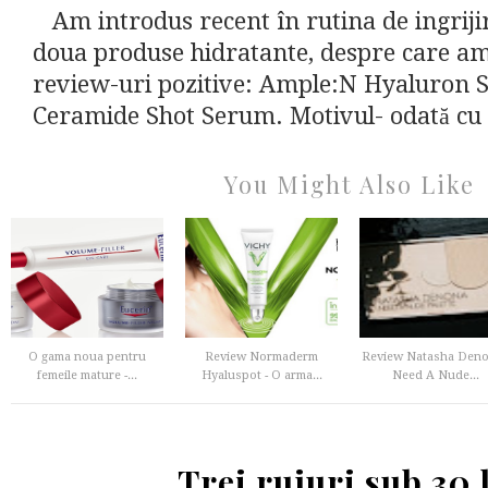
Am introdus recent în rutina de ingriji
doua produse hidratante, despre care am
review-uri pozitive: Ample:N Hyaluron 
Ceramide Shot Serum. Motivul- odată cu f
You Might Also Like
O gama noua pentru
Review Normaderm
Review Natasha Deno
femeile mature -...
Hyaluspot - O arma...
Need A Nude...
Trei rujuri sub 30 