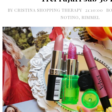
BY
CRISTINA SHOPPING THERAPY
21:10:00
BO
NOTINO
,
RIMMEL