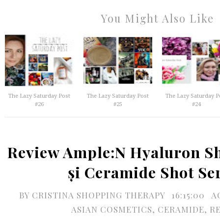
You Might Also Like
The Lazy Saturday Post
The Lazy Saturday Post
The Lazy Saturday P
#26
#25
#24
Review Ample:N Hyaluron S
și Ceramide Shot S
BY
CRISTINA SHOPPING THERAPY
16:15:00
A
ASIAN COSMETICS
,
CERAMIDE
,
R