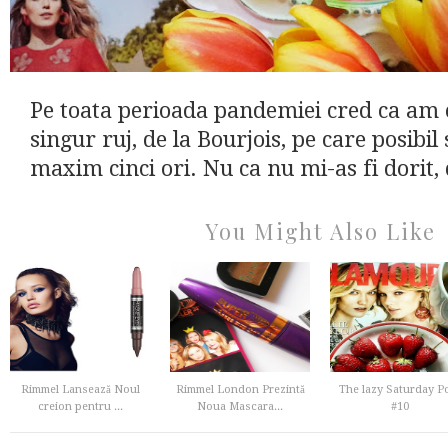
Pe toata perioada pandemiei cred ca am
singur ruj, de la Bourjois, pe care posibil s
maxim cinci ori. Nu ca nu mi-as fi dorit, 
You Might Also Like
Rimmel Lansează Noul
Rimmel London Prezintă
The lazy Saturday P
creion pentru ...
Noua Mascara...
#10