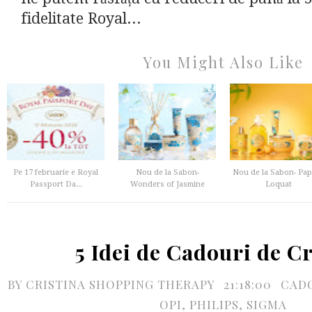
fidelitate Royal...
You Might Also Like
Pe 17 februarie e Royal
Nou de la Sabon-
Nou de la Sabon- Pa
Passport Da...
Wonders of Jasmine
Loquat
5 Idei de Cadouri de C
BY
CRISTINA SHOPPING THERAPY
21:18:00
CAD
OPI
,
PHILIPS
,
SIGMA