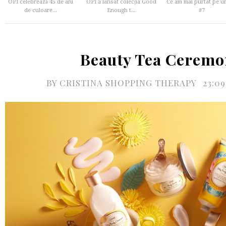
OPI celebrează 45 de ani
OPI a lansat colecția Good
Ce am mai purtat pe u
de culoare...
Enough t...
#7
Beauty Tea Ceremo
BY
CRISTINA SHOPPING THERAPY
23:0