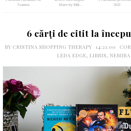
Toamna
Share by Killi...
2023
6 cărți de citit la încep
BY
CRISTINA SHOPPING THERAPY
14:21:00
COR
LEDA EDGE
,
LIBRIS
,
NEMIRA