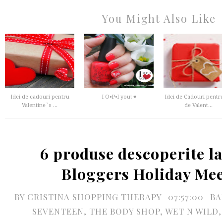
You Might Also Like
Idei de cadouri pentru
I O•P•I you! ♥
Idei de Cadouri pentr
Valentine`s ...
de Valent...
6 produse descoperite l
Bloggers Holiday Me
BY
CRISTINA SHOPPING THERAPY
07:57:00
BA
SEVENTEEN
,
THE BODY SHOP
,
WET N WILD