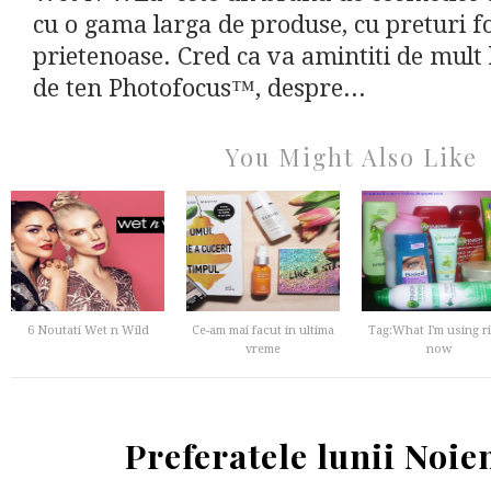
cu o gama larga de produse, cu preturi f
prietenoase. Cred ca va amintiti de mult
de ten Photofocus™, despre...
You Might Also Like
6 Noutati Wet n Wild
Ce-am mai facut in ultima
Tag:What I'm using r
vreme
now
Preferatele lunii Noi