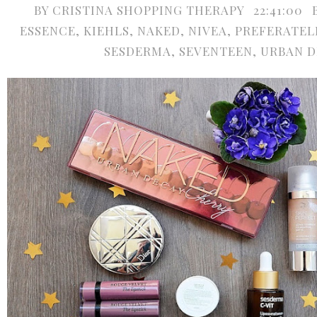
BY
CRISTINA SHOPPING THERAPY
22:41:00
ESSENCE
,
KIEHLS
,
NAKED
,
NIVEA
,
PREFERATELE
SESDERMA
,
SEVENTEEN
,
URBAN D