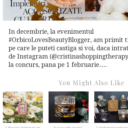
In decembrie, la evenimentul
#OrbicoLovesBeautyBlogger, am primit t
pe care le puteti castiga si voi, daca intr
de Instagram (@cristinashoppingtherapy) 
la concurs, pana pe 1 februarie....
You Might Also Like
5 Noutati Parfumate de
In love with Angels`
5 Parfumuri preferate