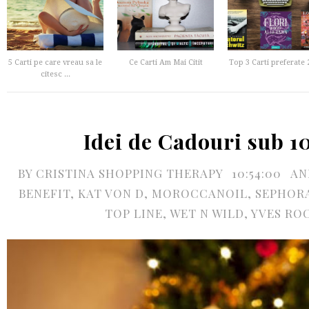
5 Carti pe care vreau sa le
Ce Carti Am Mai Citit
Top 3 Carti preferate 
citesc ...
Idei de Cadouri sub 10
BY
CRISTINA SHOPPING THERAPY
10:54:00
AN
BENEFIT
,
KAT VON D
,
MOROCCANOIL
,
SEPHOR
TOP LINE
,
WET N WILD
,
YVES RO