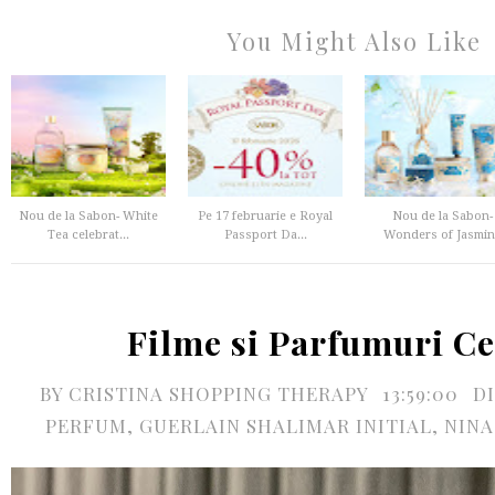
You Might Also Like
Nou de la Sabon- White
Pe 17 februarie e Royal
Nou de la Sabon-
Tea celebrat...
Passport Da...
Wonders of Jasmin
Filme si Parfumuri Ce
BY
CRISTINA SHOPPING THERAPY
13:59:00
D
PERFUM
,
GUERLAIN SHALIMAR INITIAL
,
NINA