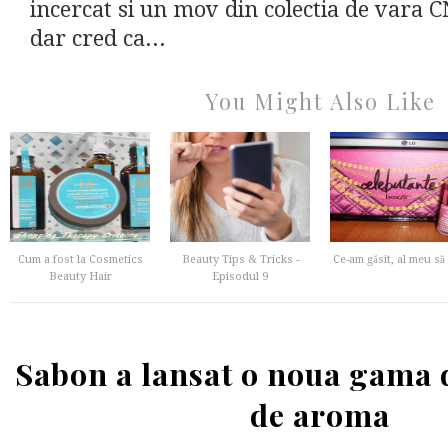
incercat si un mov din colectia de vara CN
dar cred ca...
You Might Also Like
Cum a fost la Cosmetics
Beauty Tips & Tricks -
Ce-am găsit, al meu să 
Beauty Hair
Episodul 9
Sabon a lansat o noua gama 
de aroma