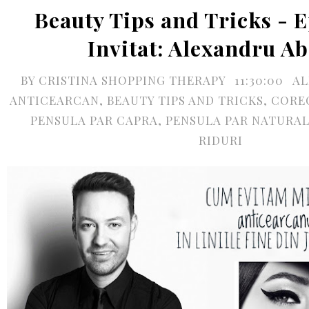
Beauty Tips and Tricks - E
Invitat: Alexandru A
BY
CRISTINA SHOPPING THERAPY
11:30:00
AL
ANTICEARCAN
,
BEAUTY TIPS AND TRICKS
,
CORE
PENSULA PAR CAPRA
,
PENSULA PAR NATURA
RIDURI