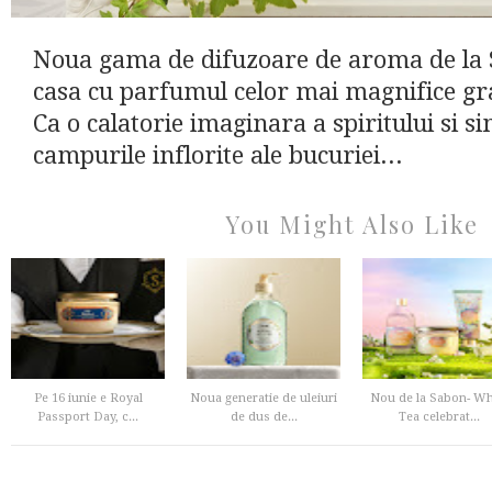
Noua gama de difuzoare de aroma de la
casa cu parfumul celor mai magnifice gr
Ca o calatorie imaginara a spiritului si s
campurile inflorite ale bucuriei...
You Might Also Like
Pe 16 iunie e Royal
Noua generatie de uleiuri
Nou de la Sabon- Wh
Passport Day, c...
de dus de...
Tea celebrat...