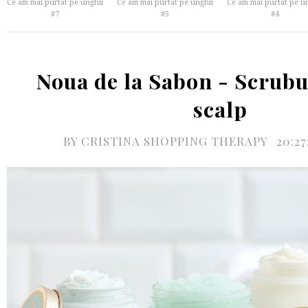
Ce am mai purtat pe unghii
Ce am mai purtat pe unghii
Ce am mai purtat pe u
#7
#5
#4
Noua de la Sabon - Scrubu
scalp
BY
CRISTINA SHOPPING THERAPY
20:2