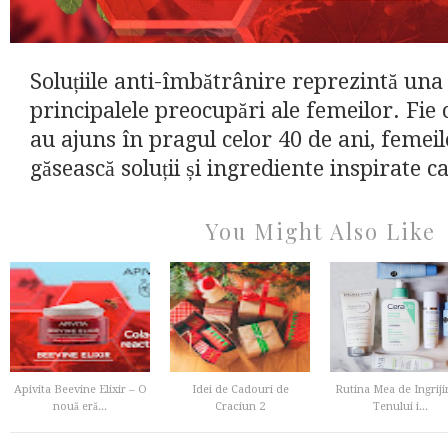
Soluțiile anti-îmbătrânire reprezintă una
principalele preocupări ale femeilor. Fie c
au ajuns în pragul celor 40 de ani, femeile
găsească soluții și ingrediente inspirate ca
You Might Also Like
Apivita Beevine Elixir – O
Idei de Cadouri de
Rutina Mea de Ingriji
nouă eră...
Craciun 2
Tenului i...