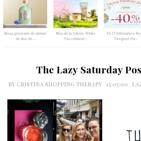
Noua generatie de uleiuri
Nou de la Sabon- White
Pe 17 februarie e Ro
de dus de...
Tea celebrat...
Passport Da...
The Lazy Saturday Pos
BY
CRISTINA SHOPPING THERAPY
15:05:00
LA