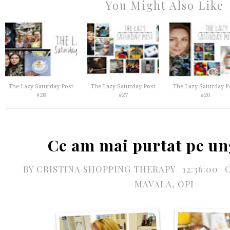
You Might Also Like
The Lazy Saturday Post
The Lazy Saturday Post
The Lazy Saturday P
#28
#27
#26
Ce am mai purtat pe un
BY
CRISTINA SHOPPING THERAPY
12:36:00
MAVALA
,
OPI