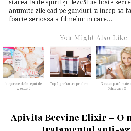
starea ta de spirit şi dezvăluie toate secre
anumite zile cad pe ganduri si incep sa fa
foarte serioasa a filmelor in care...
You Might Also Like
Inspirație de început de
Top 3 parfumuri preferate
Noutati parfumate 
weekend
Primavara II
Apivita Beevine Elixir – O 
tratamentul anti-a