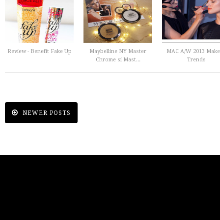
Review - Benefit Fake Up
Maybelline NY Master
MAC A/W 2013 Mak
Chrome si Mast...
Trends
NEWER POSTS