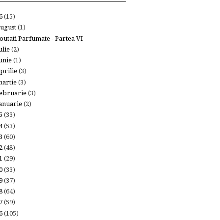
26
(15)
ugust
(1)
outati Parfumate - Partea VI
ulie
(2)
unie
(1)
prilie
(3)
artie
(3)
ebruarie
(3)
anuarie
(2)
25
(33)
24
(53)
23
(60)
22
(48)
21
(29)
20
(33)
19
(37)
18
(64)
17
(59)
16
(105)