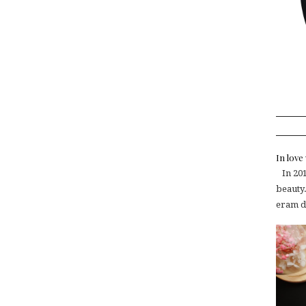
In lov
In 2015
beauty.
eram de