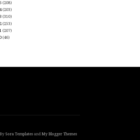
15
(208)
14
(203)
13
(310)
12
(253)
11
(207)
10
(46)
 By
Sora Templates
and
My Blogger Themes