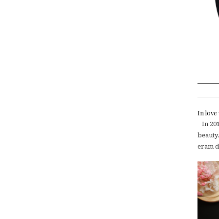
In lov
In 2015
beauty.
eram de