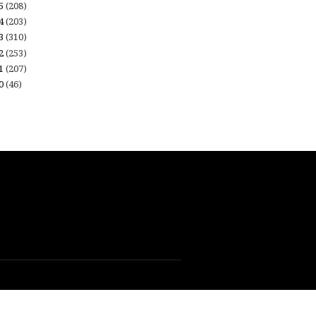
15
(208)
14
(203)
13
(310)
12
(253)
11
(207)
10
(46)
 By
Sora Templates
and
My Blogger Themes