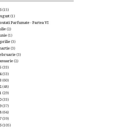
26
(15)
ugust
(1)
outati Parfumate - Partea VI
ulie
(2)
unie
(1)
prilie
(3)
artie
(3)
ebruarie
(3)
anuarie
(2)
25
(33)
24
(53)
23
(60)
22
(48)
21
(29)
20
(33)
19
(37)
18
(64)
17
(59)
16
(105)