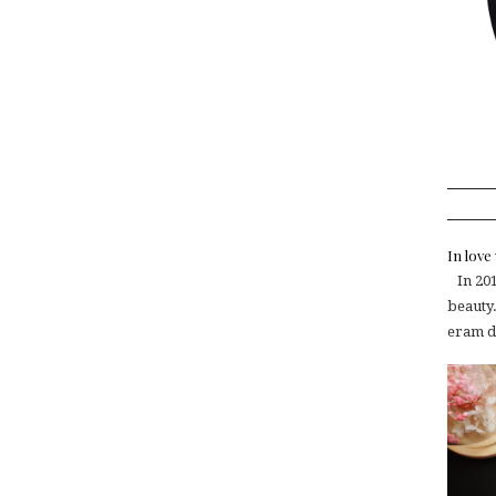
In lov
In 2015
beauty.
eram de