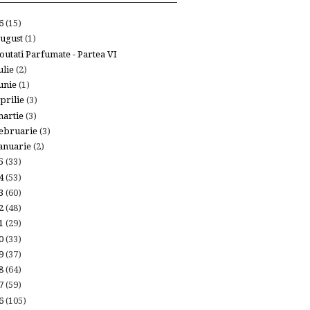
26
(15)
ugust
(1)
outati Parfumate - Partea VI
ulie
(2)
unie
(1)
prilie
(3)
artie
(3)
ebruarie
(3)
anuarie
(2)
25
(33)
24
(53)
23
(60)
22
(48)
21
(29)
20
(33)
19
(37)
18
(64)
17
(59)
16
(105)