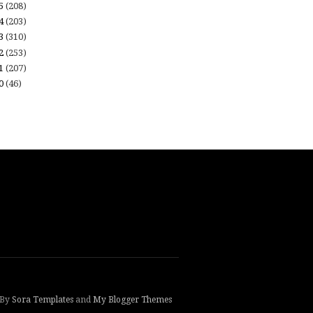
15
(208)
14
(203)
13
(310)
12
(253)
11
(207)
10
(46)
 By
Sora Templates
and
My Blogger Themes