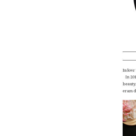
In lov
In 2015
beauty.
eram de