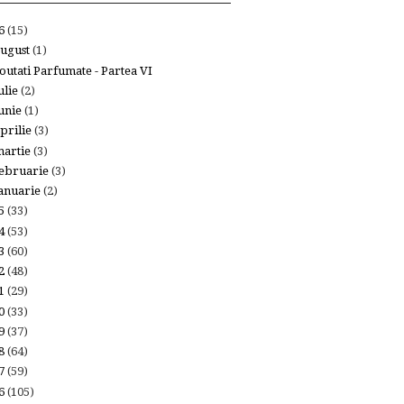
26
(15)
ugust
(1)
outati Parfumate - Partea VI
ulie
(2)
unie
(1)
prilie
(3)
artie
(3)
ebruarie
(3)
anuarie
(2)
25
(33)
24
(53)
23
(60)
22
(48)
21
(29)
20
(33)
19
(37)
18
(64)
17
(59)
16
(105)