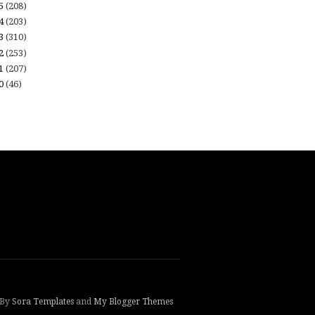
15
(208)
14
(203)
13
(310)
12
(253)
11
(207)
10
(46)
 By
Sora Templates
and
My Blogger Themes