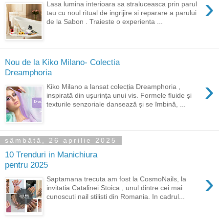
›
Lasa lumina interioara sa straluceasca prin parul
tau cu noul ritual de ingrijire si reparare a parului
de la Sabon . Traieste o experienta ...
Nou de la Kiko Milano- Colectia
Dreamphoria
›
Kiko Milano a lansat colecția Dreamphoria ,
inspirată din ușurința unui vis. Formele fluide și
texturile senzoriale dansează și se îmbină, ...
sâmbătă, 26 aprilie 2025
10 Trenduri in Manichiura
pentru 2025
›
Saptamana trecuta am fost la CosmoNails, la
invitatia Catalinei Stoica , unul dintre cei mai
cunoscuti nail stilisti din Romania. In cadrul...