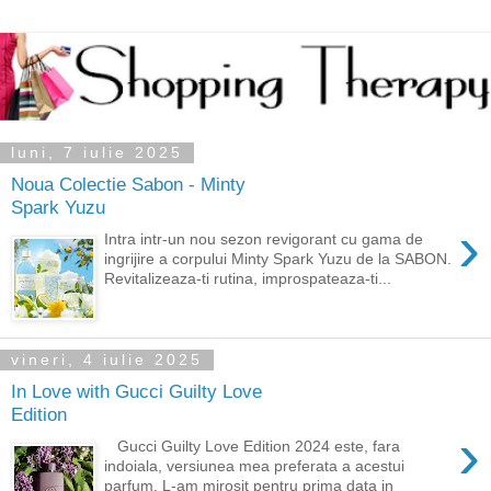
luni, 7 iulie 2025
Noua Colectie Sabon - Minty
Spark Yuzu
›
Intra intr-un nou sezon revigorant cu gama de
ingrijire a corpului Minty Spark Yuzu de la SABON.
Revitalizeaza-ti rutina, improspateaza-ti...
vineri, 4 iulie 2025
In Love with Gucci Guilty Love
Edition
›
Gucci Guilty Love Edition 2024 este, fara
indoiala, versiunea mea preferata a acestui
parfum. L-am mirosit pentru prima data in