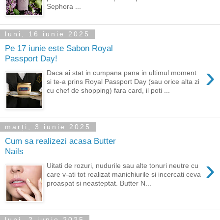
Sephora ...
luni, 16 iunie 2025
Pe 17 iunie este Sabon Royal
Passport Day!
›
Daca ai stat in cumpana pana in ultimul moment
si te-a prins Royal Passport Day (sau orice alta zi
cu chef de shopping) fara card, il poti ...
marți, 3 iunie 2025
Cum sa realizezi acasa Butter
Nails
›
Uitati de rozuri, nudurile sau alte tonuri neutre cu
care v-ati tot realizat manichiurile si incercati ceva
proaspat si neasteptat. Butter N...
luni, 2 iunie 2025