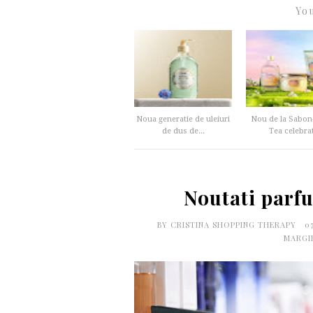
You
Noua generatie de uleiuri
Nou de la Sabon
de dus de...
Tea celebrat
Noutati parf
BY
CRISTINA SHOPPING THERAPY
0
MARGI