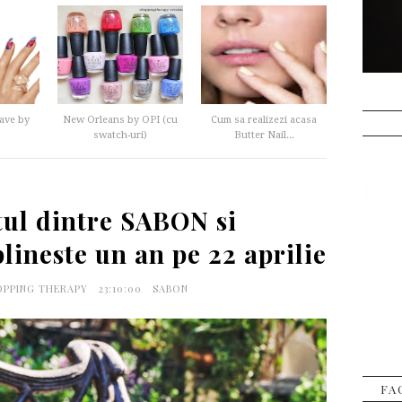
ave by
New Orleans by OPI (cu
Cum sa realizezi acasa
swatch-uri)
Butter Nail...
tul dintre SABON si
neste un an pe 22 aprilie
OPPING THERAPY
23:10:00
SABON
FA