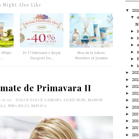
 Might Also Like
▼
20
▼
a
N
►
i
►
i
►
a
►
m
- White
Pe 17 februarie e Royal
Nou de la Sabon-
...
Passport Da...
Wonders of Jasmine
►
f
►
i
►
20
►
20
umate de Primavara II
►
20
►
20
7:30:00
DOLCE DOLCE GABBANA
,
LIGHT BLUE
,
MAISON
►
20
ELA
,
NINA RICCI
,
REPLICA
►
20
►
20
►
20
►
20
►
20