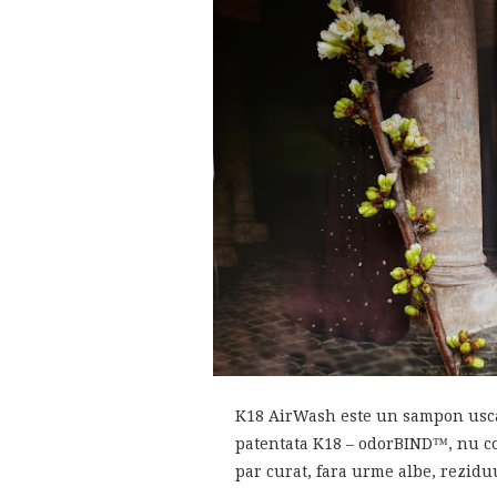
K18 AirWash este un sampon uscat
patentata K18 – odorBIND™, nu con
par curat, fara urme albe, rezidu