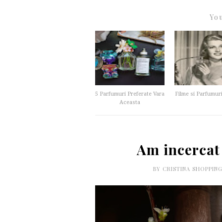
You
5 Parfumuri Preferate Vara
Filme si Parfumur
Aceasta
Am incercat
BY
CRISTINA SHOPPIN