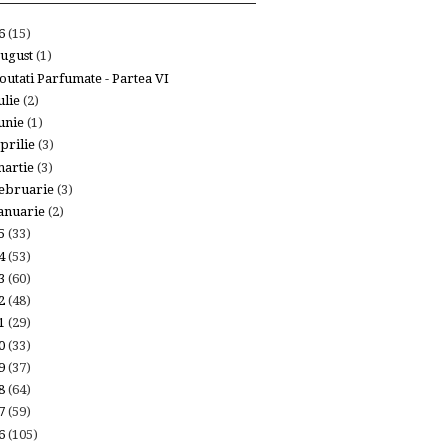
26
(15)
ugust
(1)
outati Parfumate - Partea VI
ulie
(2)
unie
(1)
prilie
(3)
artie
(3)
ebruarie
(3)
anuarie
(2)
25
(33)
24
(53)
23
(60)
22
(48)
21
(29)
20
(33)
19
(37)
18
(64)
17
(59)
16
(105)