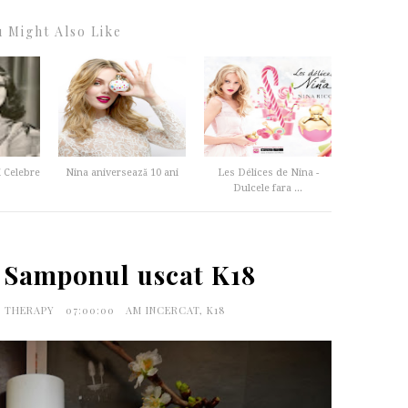
 Might Also Like
i Celebre
Nina aniversează 10 ani
Les Délices de Nina -
Dulcele fara ...
 Samponul uscat K18
G THERAPY
07:00:00
AM INCERCAT
,
K18