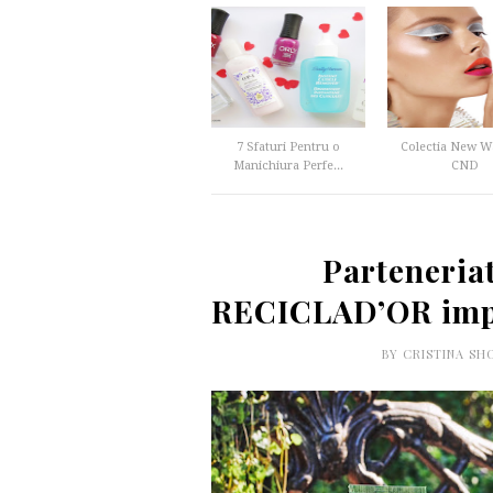
7 Sfaturi Pentru o
Colectia New W
Manichiura Perfe...
CND
Parteneria
RECICLAD’OR impli
BY
CRISTINA SH