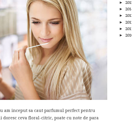
►
20
►
20
►
20
►
20
►
20
►
20
 eu am inceput sa caut parfumul perfect pentru
 doresc ceva floral-citric, poate cu note de para