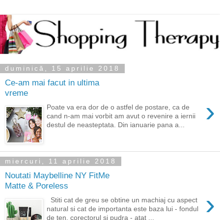
duminică, 15 aprilie 2018
Ce-am mai facut in ultima
vreme
›
Poate va era dor de o astfel de postare, ca de
cand n-am mai vorbit am avut o revenire a iernii
destul de neasteptata. Din ianuarie pana a...
miercuri, 11 aprilie 2018
Noutati Maybelline NY FitMe
Matte & Poreless
›
Stiti cat de greu se obtine un machiaj cu aspect
natural si cat de importanta este baza lui - fondul
de ten, corectorul si pudra - atat ...