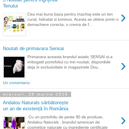
Tenului
›
Cea mai buna baza pentru machiaj este un ten
curat, hidratat si luminos. Acesta se obtine printr-o
demachiere corecta, o crema de f...
Noutati de primavara Sensai
Primavara aceasta brandul asiatic SENSAI si-a
›
imbogatit portofoliul cu trei noutati, disponibile
deja in exclusivitate in magazinele Dou...
Un comentariu:
miercuri, 28 martie 2018
Andalou Naturals sărbătorește
un an de existență în România
›
Cu un portofoliu de peste 90 de produse,
Andalou Naturals , brandul american de
cosmetice naturale cu ingrediente certificate