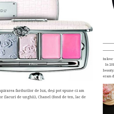
In lov
In 2015
beauty.
eram de
părarea fardurilor de lux, deși pot spune că am
ior (lacuri de unghii), Chanel (fond de ten, lac de