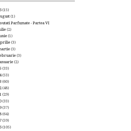
26
(15)
ugust
(1)
outati Parfumate - Partea VI
ulie
(2)
unie
(1)
prilie
(3)
artie
(3)
ebruarie
(3)
anuarie
(2)
25
(33)
24
(53)
23
(60)
22
(48)
21
(29)
20
(33)
19
(37)
18
(64)
17
(59)
16
(105)