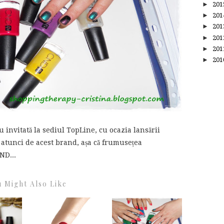
►
20
►
20
►
20
►
20
►
20
►
20
u invitată la sediul TopLine, cu ocazia lansării
atunci de acest brand, așa că frumusețea
ND...
 Might Also Like