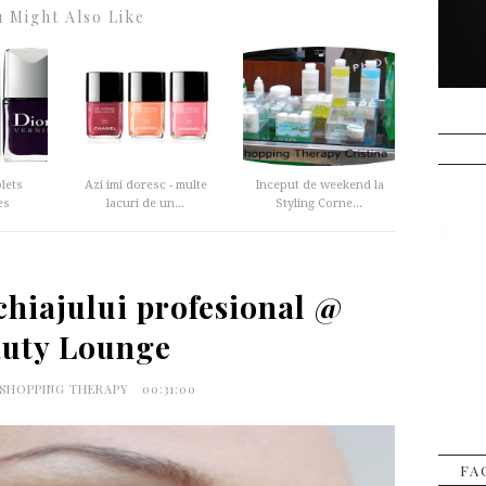
 Might Also Like
olets
Azi imi doresc - multe
Inceput de weekend la
es
lacuri de un...
Styling Corne...
hiajului profesional @
uty Lounge
 SHOPPING THERAPY
00:31:00
FA