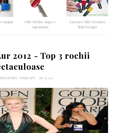
pe unghii
CND Shellac dupa o
Lansare CND (Creative
saptamana
Nail Design)
ur 2012 - Top 3 rochii
ectaculoase
 SHOPPING THERAPY
18:12:00