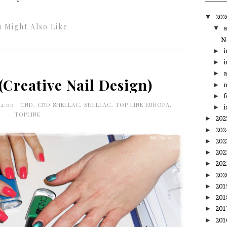
▼
20
 Might Also Like
▼
a
N
►
i
►
i
►
a
Creative Nail Design)
►
m
►
f
12:00
CND
,
CND SHELLAC
,
SHELLAC
,
TOP LINE EUROPA
,
►
i
TOPLINE
►
20
►
20
►
20
►
20
►
20
►
20
►
20
►
20
►
20
►
20