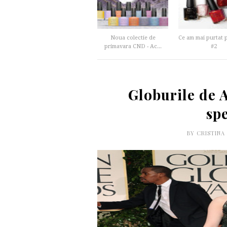
Noua colectie de
Ce am mai purtat 
primavara CND - Ac...
#2
Globurile de A
sp
BY
CRISTINA