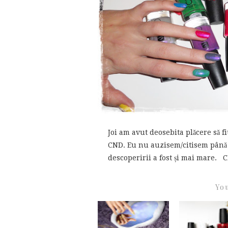
Joi am avut deosebita plăcere să fi
CND. Eu nu auzisem/citisem până 
descoperirii a fost și mai mare. C
You