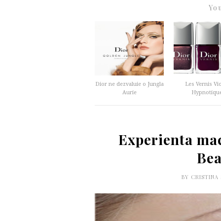
You
Dior ne dezvaluie o Jungla
Les Vernis Vi
Aurie
Hypnotiqu
Experienta mac
Bea
BY
CRISTINA