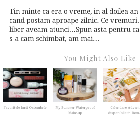
Tin minte ca era o vreme, in al doilea an
cand postam aproape zilnic. Ce vremuri.
liber aveam atunci...Spun asta pentru ca
s-a cam schimbat, am mai...
You Might Also Like
Favoritele lunii Octombrie
My Summer Waterproof
Calendare Advent
Make-up
disponibile in Rom.