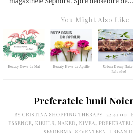
magazinele Sephora. Spre deosebire de..
You Might Also Like
Beauty News de Mai
Beauty News de Aprilie
Urban Decay Nake
Reloaded
Preferatele lunii Noi
BY
CRISTINA SHOPPING THERAPY
22:41:00
ESSENCE
,
KIEHLS
,
NAKED
,
NIVEA
,
PREFERATELE
SESDERMA
,
SEVENTEEN
,
URBAN D