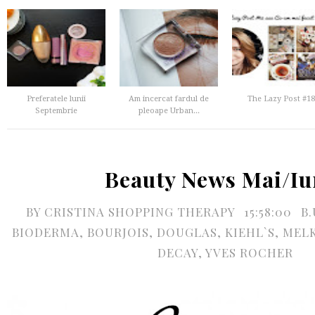
Preferatele lunii
Am incercat fardul de
The Lazy Post #18
Septembrie
pleoape Urban...
Beauty News Mai/Iu
BY
CRISTINA SHOPPING THERAPY
15:58:00
B.
BIODERMA
,
BOURJOIS
,
DOUGLAS
,
KIEHL`S
,
MEL
DECAY
,
YVES ROCHER