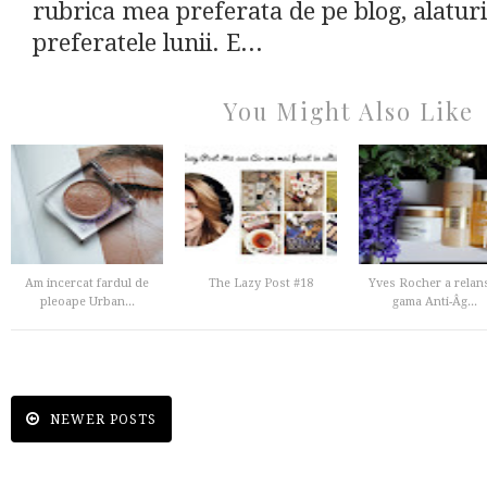
rubrica mea preferata de pe blog, alaturi
preferatele lunii. E...
You Might Also Like
Am incercat fardul de
The Lazy Post #18
Yves Rocher a relan
pleoape Urban...
gama Anti-Âg...
NEWER POSTS