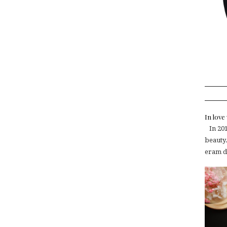
In lov
In 2015
beauty.
eram de