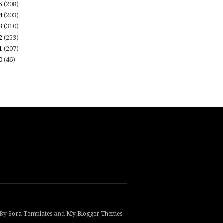
15
(208)
14
(203)
13
(310)
12
(253)
11
(207)
10
(46)
 By
Sora Templates
and
My Blogger Themes