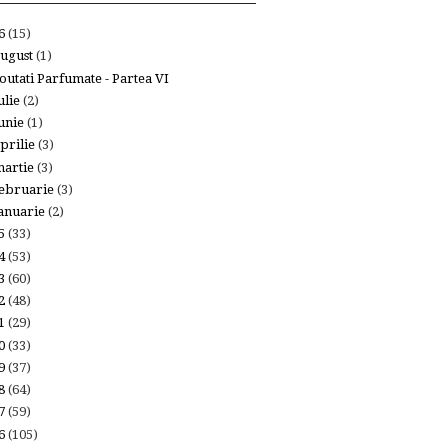
26
(15)
ugust
(1)
outati Parfumate - Partea VI
ulie
(2)
unie
(1)
prilie
(3)
artie
(3)
ebruarie
(3)
anuarie
(2)
25
(33)
24
(53)
23
(60)
22
(48)
21
(29)
20
(33)
19
(37)
18
(64)
17
(59)
16
(105)