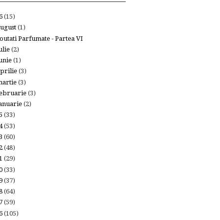
26
(15)
ugust
(1)
outati Parfumate - Partea VI
ulie
(2)
unie
(1)
prilie
(3)
artie
(3)
ebruarie
(3)
anuarie
(2)
25
(33)
24
(53)
23
(60)
22
(48)
21
(29)
20
(33)
19
(37)
18
(64)
17
(59)
16
(105)