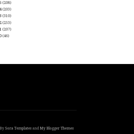
15
(208)
14
(203)
13
(310)
12
(253)
11
(207)
10
(46)
 By
Sora Templates
and
My Blogger Themes