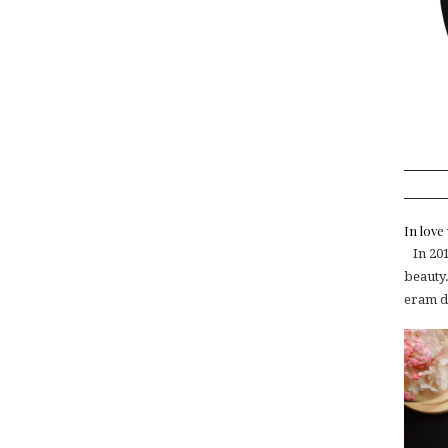
In lov
In 2015
beauty.
eram de