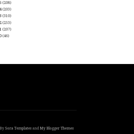
15
(208)
14
(203)
13
(310)
12
(253)
11
(207)
10
(46)
 By
Sora Templates
and
My Blogger Themes