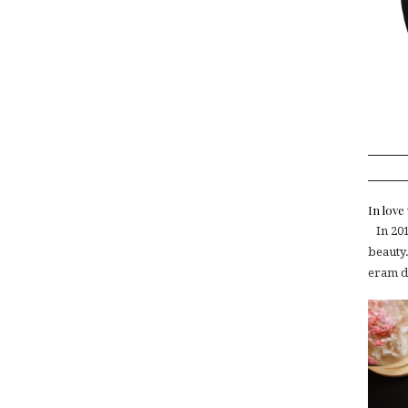
In lov
In 2015
beauty.
eram de