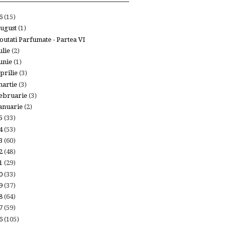
26
(15)
ugust
(1)
outati Parfumate - Partea VI
ulie
(2)
unie
(1)
prilie
(3)
artie
(3)
ebruarie
(3)
anuarie
(2)
25
(33)
24
(53)
23
(60)
22
(48)
21
(29)
20
(33)
19
(37)
18
(64)
17
(59)
16
(105)