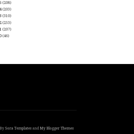
15
(208)
14
(203)
13
(310)
12
(253)
11
(207)
10
(46)
 By
Sora Templates
and
My Blogger Themes