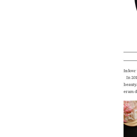
In lov
In 2015
beauty.
eram de