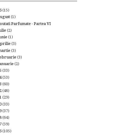
26
(15)
ugust
(1)
outati Parfumate - Partea VI
ulie
(2)
unie
(1)
prilie
(3)
artie
(3)
ebruarie
(3)
anuarie
(2)
25
(33)
24
(53)
23
(60)
22
(48)
21
(29)
20
(33)
19
(37)
18
(64)
17
(59)
16
(105)