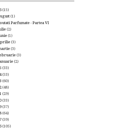
26
(15)
ugust
(1)
outati Parfumate - Partea VI
ulie
(2)
unie
(1)
prilie
(3)
artie
(3)
ebruarie
(3)
anuarie
(2)
25
(33)
24
(53)
23
(60)
22
(48)
21
(29)
20
(33)
19
(37)
18
(64)
17
(59)
16
(105)