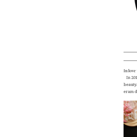
In lov
In 2015
beauty.
eram de