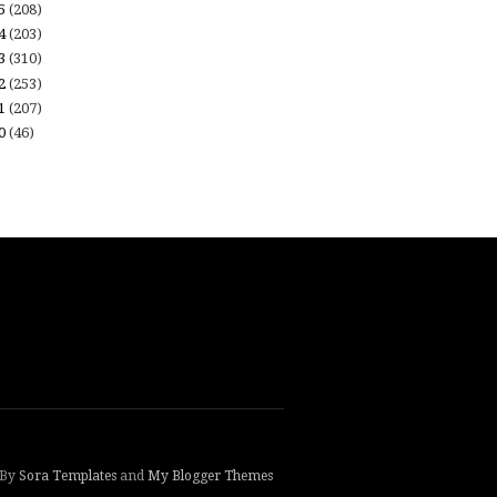
15
(208)
14
(203)
13
(310)
12
(253)
11
(207)
10
(46)
 By
Sora Templates
and
My Blogger Themes